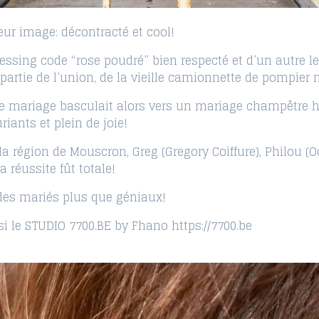
eur image: décontracté et cool!
ssing code “rose poudré” bien respecté et d’un autre le
 partie de l’union, de la vieille camionnette de pompier
 le mariage basculait alors vers un mariage champêtre h
iants et plein de joie!
la région de Mouscron, Greg (Gregory Coiffure), Philou (O
a réussite fût totale!
des mariés plus que géniaux!
i le STUDIO 7700.BE by Fhano https://7700.be