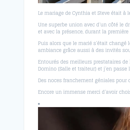
Le mariage de Cynthia et Steve était à l
Une superbe union avec d’un côté le dre
et avec la présence, durant la première
Puis alors que le marié s’était changé
ambiance grâce aussi à des invités sour
Entourés des meilleurs prestataires de 
Domino (Salle et traiteur) et j’en passe l
Des noces franchement géniales pour 
Encore un immense merci d’avoir chois