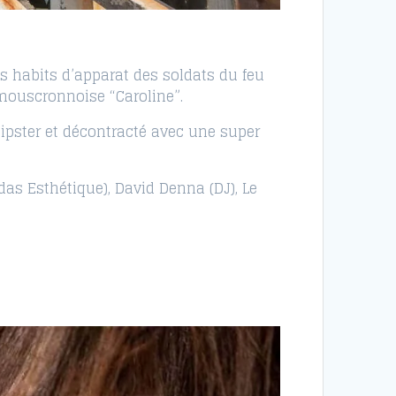
s habits d’apparat des soldats du feu
 mouscronnoise “Caroline”.
ipster et décontracté avec une super
das Esthétique), David Denna (DJ), Le