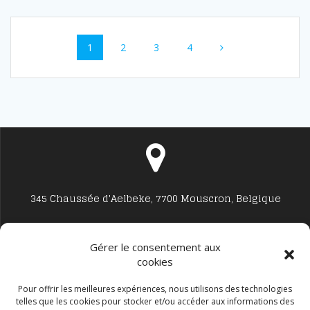
Navigation
Page
Page
Page
Page
1
2
3
4
au
sein
des
articles
345 Chaussée d'Aelbeke, 7700 Mouscron, Belgique
Gérer le consentement aux
cookies
Studio7700@live.be
Pour offrir les meilleures expériences, nous utilisons des technologies
telles que les cookies pour stocker et/ou accéder aux informations des