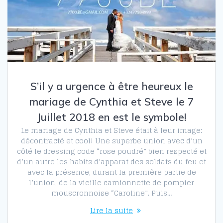
S’il y a urgence à être heureux le
mariage de Cynthia et Steve le 7
Juillet 2018 en est le symbole!
Le mariage de Cynthia et Steve était à leur image:
décontracté et cool! Une superbe union avec d’un
côté le dressing code “rose poudré” bien respecté et
d’un autre les habits d’apparat des soldats du feu et
avec la présence, durant la première partie de
l’union, de la vieille camionnette de pompier
mouscronnoise “Caroline”. Puis…
Lire la suite