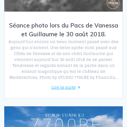
Séance photo lors du Pacs de Vanessa
et Guillaume le 30 août 2018.
Aujourd’hui encore un beau moment passé avec des
gens qui s’aiment. Une belle après-midi passé aux
Côtés de Vanessa et de son chéri Guillaume qui
viennent aujourd’hui 30 août 2018 de se pacser.
Tendresse et regards aimant de la partie dans un
endroit magnifique qu’est le château de
Wambrechies. Photo by STUDIO 7700.BE by Fhano.Eu…
Lire la suite