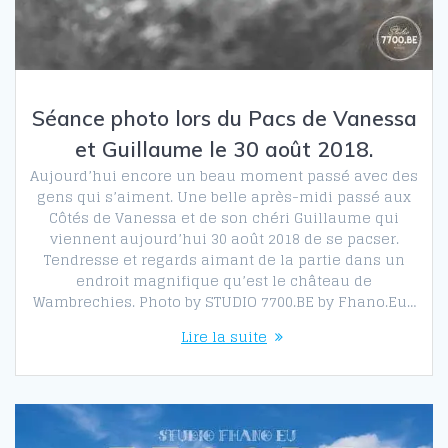
Séance photo lors du Pacs de Vanessa
et Guillaume le 30 août 2018.
Aujourd’hui encore un beau moment passé avec des
gens qui s’aiment. Une belle après-midi passé aux
Côtés de Vanessa et de son chéri Guillaume qui
viennent aujourd’hui 30 août 2018 de se pacser.
Tendresse et regards aimant de la partie dans un
endroit magnifique qu’est le château de
Wambrechies. Photo by STUDIO 7700.BE by Fhano.Eu…
Lire la suite