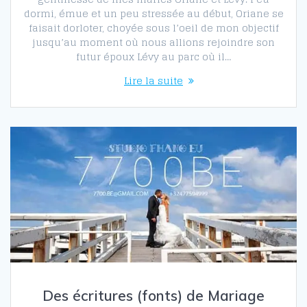
dormi, émue et un peu stressée au début, Oriane se
faisait dorloter, choyée sous l’oeil de mon objectif
jusqu’au moment où nous allions rejoindre son
futur époux Lévy au parc où il…
Lire la suite
Des écritures (fonts) de Mariage