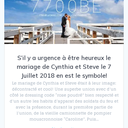
S’il y a urgence à être heureux le
mariage de Cynthia et Steve le 7
Juillet 2018 en est le symbole!
Le mariage de Cynthia et Steve était à leur image:
décontracté et cool! Une superbe union avec d’un
côté le dressing code “rose poudré” bien respecté et
d’un autre les habits d’apparat des soldats du feu et
avec la présence, durant la première partie de
l’union, de la vieille camionnette de pompier
mouscronnoise “Caroline”. Puis…