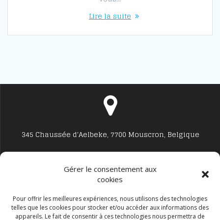
Lire la suite
345 Chaussée d'Aelbeke, 7700 Mouscron, Belgique
Gérer le consentement aux
cookies
Studio7700@live.be
Pour offrir les meilleures expériences, nous utilisons des technologies
telles que les cookies pour stocker et/ou accéder aux informations des
appareils. Le fait de consentir à ces technologies nous permettra de