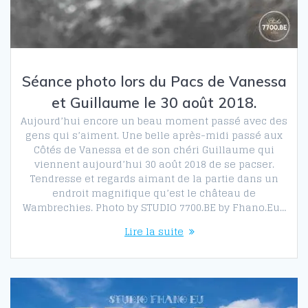
Séance photo lors du Pacs de Vanessa
et Guillaume le 30 août 2018.
Aujourd’hui encore un beau moment passé avec des
gens qui s’aiment. Une belle après-midi passé aux
Côtés de Vanessa et de son chéri Guillaume qui
viennent aujourd’hui 30 août 2018 de se pacser.
Tendresse et regards aimant de la partie dans un
endroit magnifique qu’est le château de
Wambrechies. Photo by STUDIO 7700.BE by Fhano.Eu…
Lire la suite