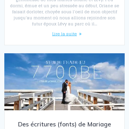
dormi, émue et un peu stressée au début, Oriane se
faisait dorloter, choyée sous l’oeil de mon objectif
jusqu’au moment où nous allions rejoindre son
futur époux Lévy au parc où il…
Lire la suite
Des écritures (fonts) de Mariage