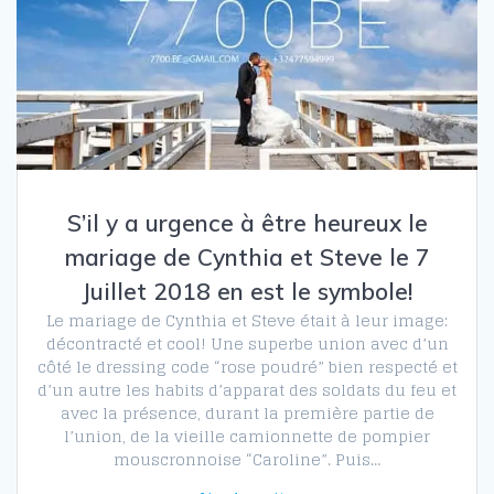
S’il y a urgence à être heureux le
mariage de Cynthia et Steve le 7
Juillet 2018 en est le symbole!
Le mariage de Cynthia et Steve était à leur image:
décontracté et cool! Une superbe union avec d’un
côté le dressing code “rose poudré” bien respecté et
d’un autre les habits d’apparat des soldats du feu et
avec la présence, durant la première partie de
l’union, de la vieille camionnette de pompier
mouscronnoise “Caroline”. Puis…