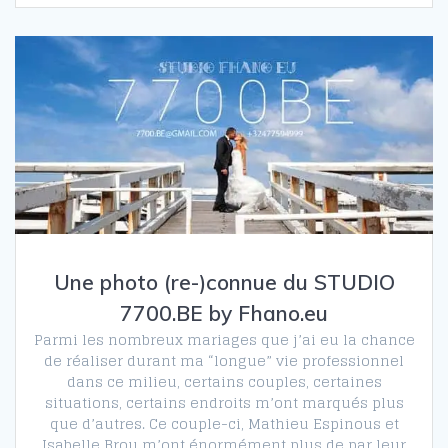
Une photo (re-)connue du STUDIO
7700.BE by Fhano.eu
Parmi les nombreux mariages que j’ai eu la chance
de réaliser durant ma “longue” vie professionnel
dans ce milieu, certains couples, certaines
situations, certains endroits m’ont marqués plus
que d’autres. Ce couple-ci, Mathieu Espinous et
Isabelle Brou m’ont énormément plus de par leur