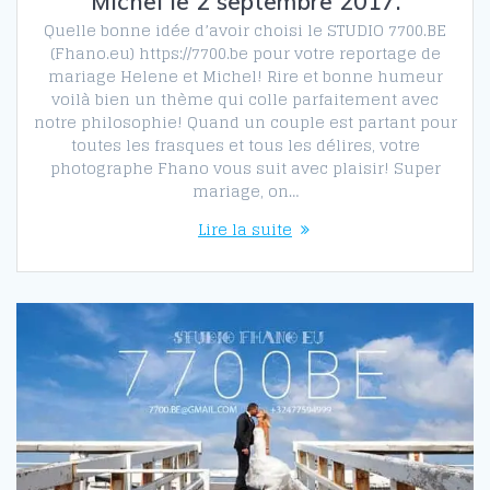
Michel le 2 septembre 2017.
Quelle bonne idée d’avoir choisi le STUDIO 7700.BE
(Fhano.eu) https://7700.be pour votre reportage de
mariage Helene et Michel! Rire et bonne humeur
voilà bien un thème qui colle parfaitement avec
notre philosophie! Quand un couple est partant pour
toutes les frasques et tous les délires, votre
photographe Fhano vous suit avec plaisir! Super
mariage, on…
Lire la suite