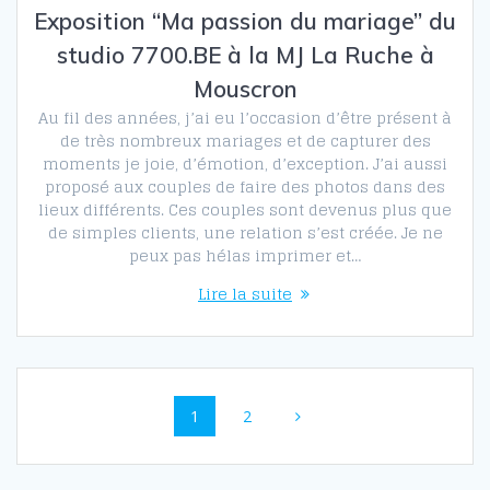
Exposition “Ma passion du mariage” du
studio 7700.BE à la MJ La Ruche à
Mouscron
Au fil des années, j’ai eu l’occasion d’être présent à
de très nombreux mariages et de capturer des
moments je joie, d’émotion, d’exception. J’ai aussi
proposé aux couples de faire des photos dans des
lieux différents. Ces couples sont devenus plus que
de simples clients, une relation s’est créée. Je ne
peux pas hélas imprimer et…
Lire la suite
Navigation
Page
Page
1
2
au
sein