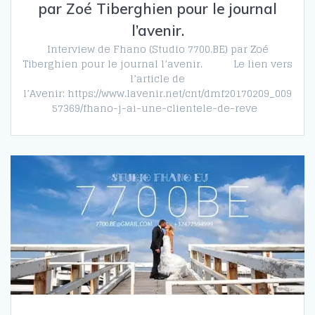
par Zoé Tiberghien pour le journal
l’avenir.
Interview de Fhano (Studio 7700.BE) par Zoé
Tiberghien pour le journal l’avenir. Le lien vers
l’article de
l’Avenir: https://www.lavenir.net/cnt/dmf20170209_009
57369/fhano-j-ai-une-clientele-de-reve