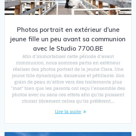
Photos portrait en extérieur d’une
jeune fille un peu avant sa communion
avec le Studio 7700.BE
Afin d’immortaliser cette période d’avant
communion, nous sommes partis en extérieur
réaliser des photos portrait de la jeune Clara. Une
jeune fille dynamique, danseuse et pétillante. Son
grain de peau m’attire vers des traitements plus
“mat” bien que les parents ont reçu l’ensemble des
photos avec ou sans ces effets afin qu’ils puissent
choisir librement celles qu’ils préfèrent.…
Lire la suite