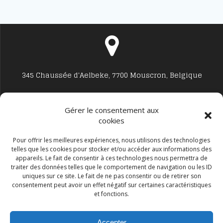
des
articles
345 Chaussée d'Aelbeke, 7700 Mouscron, Belgique
Gérer le consentement aux
cookies
Studio7700@live.be
Pour offrir les meilleures expériences, nous utilisons des technologies
telles que les cookies pour stocker et/ou accéder aux informations des
appareils. Le fait de consentir à ces technologies nous permettra de
traiter des données telles que le comportement de navigation ou les ID
uniques sur ce site. Le fait de ne pas consentir ou de retirer son
consentement peut avoir un effet négatif sur certaines caractéristiques
et fonctions.
+32 477594999
Accepter