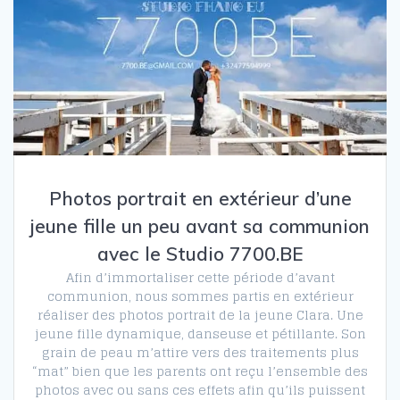
Photos portrait en extérieur d’une
jeune fille un peu avant sa communion
avec le Studio 7700.BE
Afin d’immortaliser cette période d’avant
communion, nous sommes partis en extérieur
réaliser des photos portrait de la jeune Clara. Une
jeune fille dynamique, danseuse et pétillante. Son
grain de peau m’attire vers des traitements plus
“mat” bien que les parents ont reçu l’ensemble des
photos avec ou sans ces effets afin qu’ils puissent