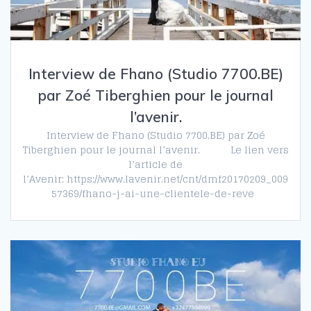
Interview de Fhano (Studio 7700.BE)
par Zoé Tiberghien pour le journal
l’avenir.
Interview de Fhano (Studio 7700.BE) par Zoé
Tiberghien pour le journal l’avenir. Le lien vers
l’article de
l’Avenir: https://www.lavenir.net/cnt/dmf20170209_009
57369/fhano-j-ai-une-clientele-de-reve