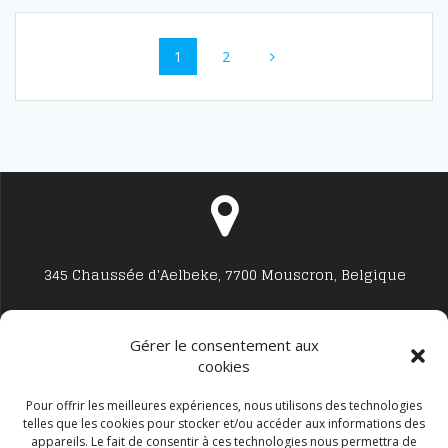
Navigation
Page
Page
1
2
au
sein
des
articles
345 Chaussée d'Aelbeke, 7700 Mouscron, Belgique
Gérer le consentement aux
cookies
Studio7700@live.be
Pour offrir les meilleures expériences, nous utilisons des technologies
telles que les cookies pour stocker et/ou accéder aux informations des
appareils. Le fait de consentir à ces technologies nous permettra de