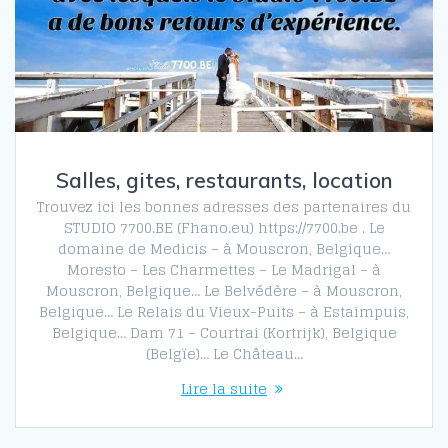
Salles, gites, restaurants, location
Trouvez ici les bonnes adresses des partenaires du
STUDIO 7700.BE (Fhano.eu) https://7700.be . Le
domaine de Medicis – à Mouscron, Belgique…
Moresto – Les Charmettes – Le Madrigal – à
Mouscron, Belgique… Le Belvédère – à Mouscron,
Belgique… Le Relais du Vieux-Puits – à Estaimpuis,
Belgique… Dam 71 – Courtrai (Kortrijk), Belgique
(Belgïe)… Le Château…
Lire la suite