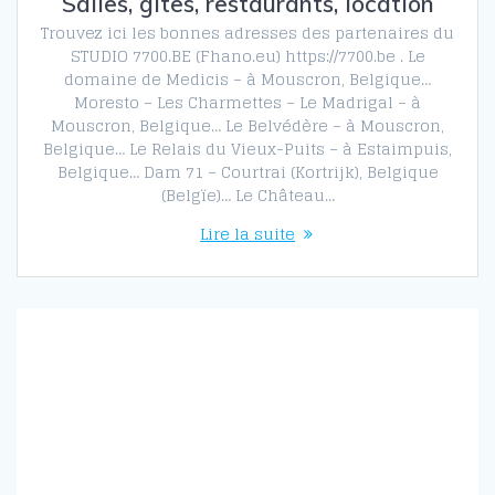
Salles, gites, restaurants, location
Trouvez ici les bonnes adresses des partenaires du
STUDIO 7700.BE (Fhano.eu) https://7700.be . Le
domaine de Medicis – à Mouscron, Belgique…
Moresto – Les Charmettes – Le Madrigal – à
Mouscron, Belgique… Le Belvédère – à Mouscron,
Belgique… Le Relais du Vieux-Puits – à Estaimpuis,
Belgique… Dam 71 – Courtrai (Kortrijk), Belgique
(Belgïe)… Le Château…
Lire la suite