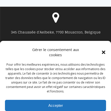
articles
345 Chaussée d'Aelbeke, 7700 Mouscron, Belgique
Gérer le consentement aux
cookies
Studio7700@live.be
Pour offrir les meilleures expériences, nous utilisons des technologies
telles que les cookies pour stocker et/ou accéder aux informations des
appareils. Le fait de consentir à ces technologies nous permettra de
traiter des données telles que le comportement de navigation ou les ID
uniques sur ce site. Le fait de ne pas consentir ou de retirer son
consentement peut avoir un effet négatif sur certaines caractéristiques
et fonctions.
+32 477594999
Accepter