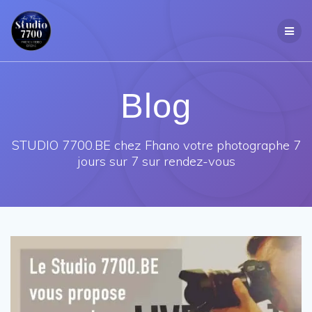
Passer
au
contenu
Blog
STUDIO 7700.BE chez Fhano votre photographe 7
jours sur 7 sur rendez-vous