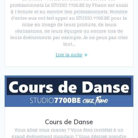
professionnels Le STUDIO 7700.BE by Fhano est aussi
à l’écoute et au service des professionnels. Nombre
d’entre eux ont fait appel au STUDIO 7700.BE pour la
mise en image de leurs produits, de leurs
réalisations, de leurs équipes ou encore lors de
leurs événements par exemple. Je ne peux pas citer
tout…
Lire la suite
Cours de Danse
Vous allez vous marier ? Vous êtes invité(e) à un
grand événement mondain ? Vous désirez prendre