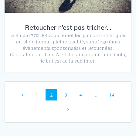
Retoucher n’est pas tricher…
Le Studio 7700.BE vous remet les photos numériques
en plein format, pleine qualité, sans logo (hors
évènements sponsorisés), et retouchées.
Généralement il ne s’agit de faire mentir une photo,
le but est de la sublimer.
Navigation
Page
Page
Page
Page
Page
1
2
3
4
…
14
au
sein
des