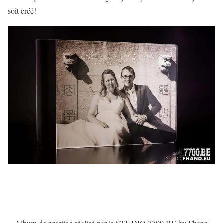
soit créé!
Album de prestige réalisé par le STUDIO 7700.BE by Fhano