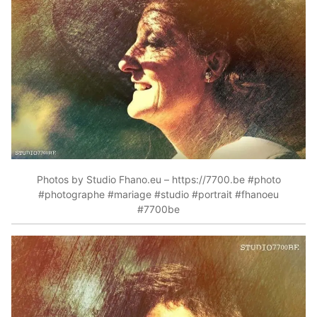
Photos by Studio Fhano.eu – https://7700.be #photo
#photographe #mariage #studio #portrait #fhanoeu
#7700be