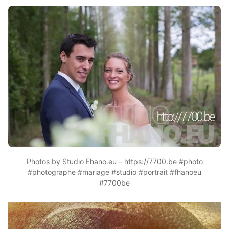
Photos by Studio Fhano.eu – https://7700.be #photo
#photographe #mariage #studio #portrait #fhanoeu
#7700be