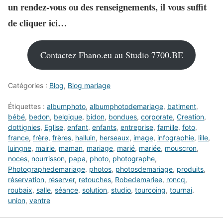
un rendez-vous ou des renseignements, il vous suffit
de cliquer ici…
Contactez Fhano.eu au Studio 7700.BE
Catégories :
Blog
,
Blog mariage
Étiquettes :
albumphoto
,
albumphotodemariage
,
batiment
,
bébé
,
bedon
,
belgique
,
bidon
,
bondues
,
corporate
,
Creation
,
dottignies
,
Eglise
,
enfant
,
enfants
,
entreprise
,
famille
,
foto
,
france
,
frère
,
frères
,
halluin
,
herseaux
,
image
,
infographie
,
lille
,
luingne
,
mairie
,
maman
,
mariage
,
marié
,
mariée
,
mouscron
,
noces
,
nourrisson
,
papa
,
photo
,
photographe
,
Photographedemariage
,
photos
,
photosdemariage
,
produits
,
réservation
,
réserver
,
retouches
,
Robedemariee
,
roncq
,
roubaix
,
salle
,
séance
,
solution
,
studio
,
tourcoing
,
tournai
,
union
,
ventre